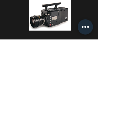
PHANTOM FLEX 4K
-
문의 요망
모든 예약과 문의는 유선
홈페이지 문의를
(02-545-6951)
,
통해 진행됩니다.
Contact Us
- You can make a creative project with us!
2thumb@hanmail.net |
☎
02-545-6951
1F, J&C BD, 136-13, TOJEONG-RO, MAPO-GU, SEOUL, KOREA
​서울특별시 마포구 토정로 136-13 (상수동, 제이앤씨빌딩) 1층