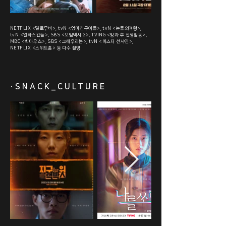
NETFLIX <멜로무비>, tvN <엄마친구아들>, tvN <눈물의여왕>,
tvN <일타스캔들>, SBS <모범택시 2>, TVING <방과 후 전쟁활동>,
MBC <빅마우스>, SBS <그해우리는>,
tvN <미스터 션샤인>,
NETFLIX <스위트홈>
등 다수 촬영
·SNACK_CULTURE