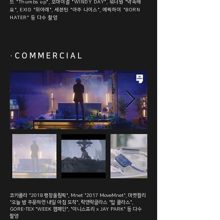
드 "Thumbs up", 오마이걸 "WINDY DAY",
워너원 "약속해
요", EXID "위아래", 세븐틴 "아주 나이스", 에픽하이 "BORN
HATER" 등 다수 촬영
·COMMERCIAL
코카콜라 "2018 평창올림픽", Mnet "2017 MoveMnet", 마켓컬리
"오늘 밤 주문하면 내일 아침 도착",
락앤락글라스 "탑 클라스",
GORE-TEX "WEEK 캠페인", "이니스프리 x JAY PARK" 등 다수
촬영