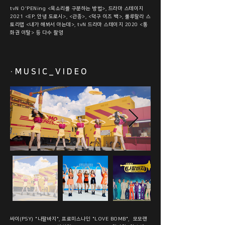
tvN O'PENing <목소리를 구분하는 방법>, 드라마 스테이지
2021 <EP. 안녕 도로시>, <관종>, <덕구 이즈 백>, 룰루랄라 스
토리랩 <내가 해봐서 아는데>,
tvN 드라마 스테이지 2020 <통
화권 이탈>
등 다수 촬영
·MUSIC_VIDEO
싸이(PSY) "나팔바지", 프로미스나인 "LOVE BOMB", 모모랜