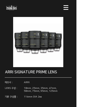
ARRI SIGNATURE PRIME LENS
제조사 :
ARRI
LENS 구성 :
18mm, 25mm, 35mm, 47mm,
58mm, 75mm, 95mm, 125mm​
​기본 구성품 :
114mm DIA 2ea