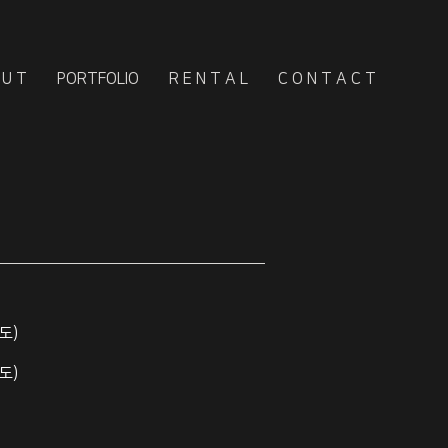
 U T
PORTFOLIO
R E N T A L
C O N T A C T
도)
도)