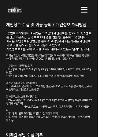
개인정보 수집 및 이용 동의 / 개인정보 처리방침
'투썸보이즈'(이하 '회사')는 고객님의 개인정보를 중요시하며, "정보
통신망 이용촉진 및 정보보호에 관한 법률”을 준수하고 있습니다.
회사는 개인정보취급방침을 통하여 고객님께서 제공하시는 개인정보
가 어떠한 용도와 방식으로 이용되고 있으며,
개인정보보호를 위해 어떠한 조치가 취해지고 있는지 알려드립니다.
회사는 개인정보취급방침을 개정하는 경우 웹사이트 공지사항(또는 개별공지)을 통
하여 공지할 것입니다. 본 방침은 2021년 1월 1일부터 시행됩니다.
1. 수집하는 개인정보 항목
- 수집항목 : 제공하는 개인정보 항목 (성명, 연락처, 이메일, 접속로그, 쿠키, 접속 IP 정
보 등)
- 개인정보 수집방법 : 홈페이지 (메시지로 문의, 제품문의, A/S센터, 대량구매)
2. 개인정보의 수집 및 이용목적
- E-Mail 주소, 연락처, 주소 : 고지사항 전달, 문의처리 및 의사소통 경로 확보, 신규 서
비스 및 뉴스, 이벤트 정보 안내 등
3. 개인정보의 보유 및 이용기간
- 보유 및 이용기간 : 고객님의 개인정보는 개인정보보호법 및 정보통신망법에 따라 안
전하게 보관되며,
서비스 종료 또는 개인정보 수집 및 이용목적 달성시 자동 파기됩니
다.
- 파기절차 : 별도 DB 이관 후 일정기간 저장 후 파기
- 파기방법 : 종이 출력 정보 - 분쇄 또는 소각, 전자파일 정보 - 재생 불가능한 기술 방
법 사용
이메일 무단 수집 거부