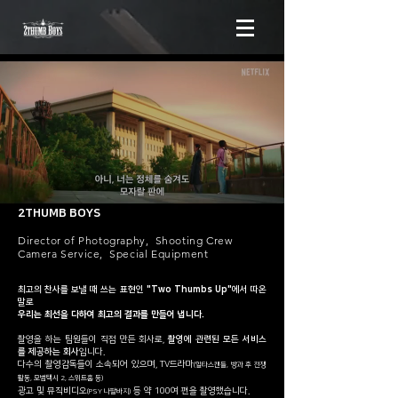
2THUMB BOYS
Director of Photography, Shooting Crew
Camera Service, Special Equipment
최고의 찬사를 보낼 때 쓰는 표현인
"Two Thumbs Up"
에서 따온
말로
우리는 최선을 다하여 최고의 결과를 만들어 냅니다.
촬영을 하는 팀원들이 직접 만든 회사로,
촬영에 관련된 모든 서비스
를 제공하는 회사
입니다.
다수의 촬영감독들이 소속되어 있으며, TV드라마
(일타스캔들, 방과 후 전쟁
활동, 모범택시 2, 스위트홈 등)
광고 및 뮤직비디오
등 약 100여 편을 촬영했습니다.
(PSY 나팔바지)