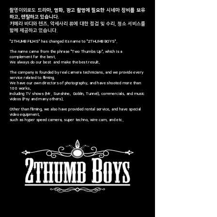
촬영이외로도
드라마, 영화, 광고 촬영에 필요한 시네마 장비를 보유
하고, 렌탈하고 있습니다.
카메라 바디와 렌즈, 악세사리 류에 대한 점검 및 수리, 청소 서비스를
함께 제공하고 있습니다.
"2THUMB FILMS" has changed its name to "2THUMB BOYS".
The name came from the phrase "Two Thumbs Up", which is a
complement for the best.
We always do our best and make the best result.
The company is founded by real camera technicians, and we provide every
service related to filming.
We have our own directors of photography, and have shooted more than
100 works,
including TV shows (Mr. Sunshine, Goblin, Tunnel), commercials, and music
videos (Psy and many others).
Other than filming, we also have provided rental service, and have special
video equipment,
such as hyper speed camera, super techno, wire cam, and etc.